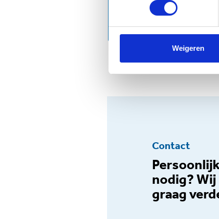
hier
.
Van wie is Geldhu
Geldhulp.nl is een initiati
Amaryllis, Humanitas, Buurt
Weigeren
geldhulpcampagne die inwoner
ondersteuning. Aanleiding i
niet meer zien’. Geldhulp.nl
regelingen tot het krijgen v
Contact
Persoonlij
nodig? Wij 
graag verd