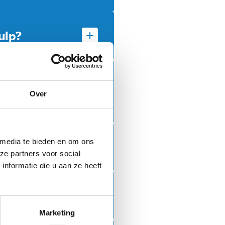
rte test krijg je
st je ook naar de
ulp?
s. Als je
warden.
met mijn
Over
illiger bij je thuis.
 media te bieden en om ons
?
ze partners voor social
gesprek over geld
nformatie die u aan ze heeft
 en locaties vind je
Marketing