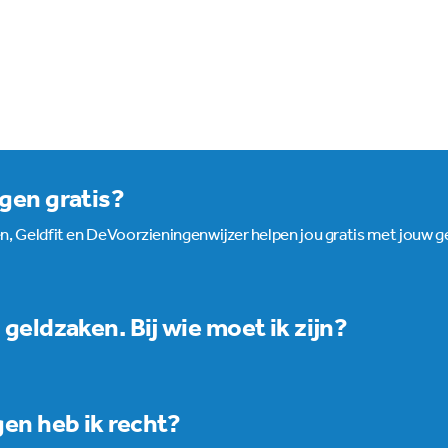
rgen gratis?
 Geldfit en DeVoorzieningenwijzer helpen jou gratis met jouw g
n geldzaken. Bij wie moet ik zijn?
a dan langs bij een buurt- of dorpskamer bij jou in de buurt. Of kom
et gemeentehuis. Liever telefonisch contact? Dat kan ook. Bel na
wijzer.nl
of
www.geldfit.nl
.
en heb ik recht?