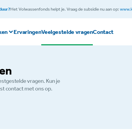
 duur?
Het Volwassenfonds helpt je. Vraag de subsidie nu aan op:
www.l
aken
Ervaringen
Veelgestelde vragen
Contact
gen
stgestelde vragen. Kun je
st contact met ons op.