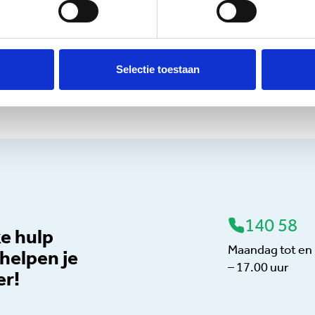
lp.nl?
ef van de gemeente Leeuwarden en wordt uitgevoerd in nauwe sam
servicepunt en Schuldhulpmaatje. Deze website maakt onderdeel 
Selectie toestaan
s helpt om duidelijk en overzichtelijk te zien waar zij terechtkun
s dat veel inwoners door het ruime aanbod aan geldregelingen ‘do
 brengt daarom alle mogelijkheden samen op één plek: van het aan
an ondersteuning bij schulden.
140 58
ke hulp
Maandag tot en 
helpen je
– 17.00 uur
er!