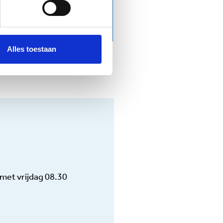
enwerking met
uit van de
Alles toestaan
nen voor financiële
or de bomen het bos
vragen van
met vrijdag
08.30