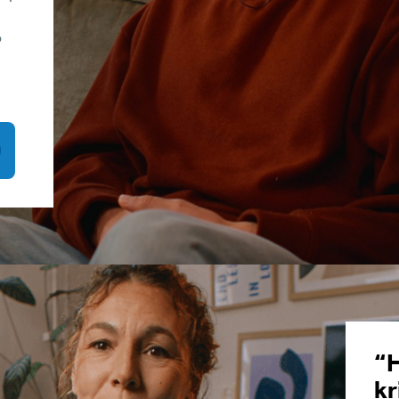
p
“H
kr