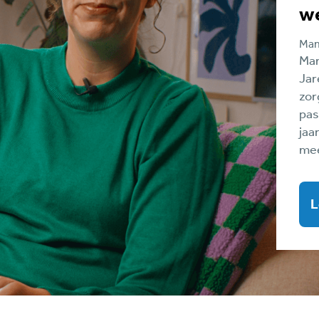
we
Man
Man
Jar
zor
pas
jaa
mee
L