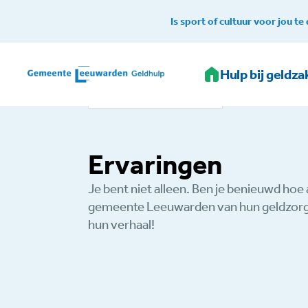
Is sport of cultuur voor jou te
Home
Hulp bij geldz
Geldhulp
Ervaringen
Ervaringen
Je bent niet alleen. Ben je benieuwd ho
gemeente Leeuwarden van hun geldzorg
hun verhaal!