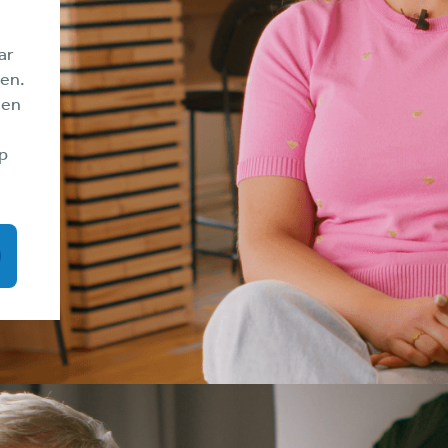
ar
den.
 en
lp