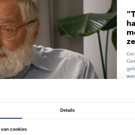
“T
ha
me
ze
Gera
Ger
gel
wer
beg
zij
een
Details
L
 van cookies