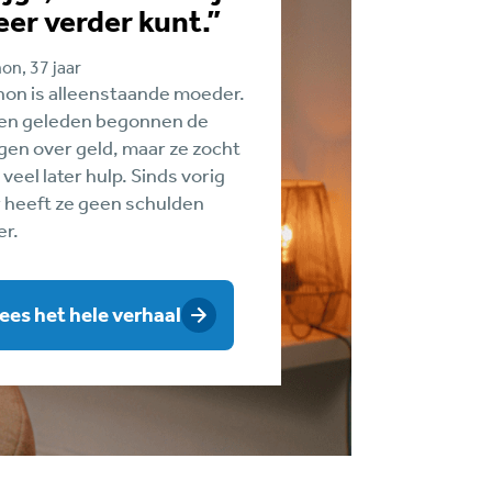
er verder kunt.”
on, 37 jaar
on is alleenstaande moeder.
en geleden begonnen de
gen over geld, maar ze zocht
 veel later hulp. Sinds vorig
r heeft ze geen schulden
r.
ees het hele verhaal