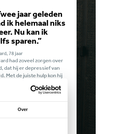
wee jaar geleden
d ik helemaal niks
er. Nu kan ik
lfs sparen.”
rd, 78 jaar
ard had zoveel zorgen over
d, dat hij er depressief van
d. Met de juiste hulp kon hij
innen met het aflossen van
n schulden. Het leven voelt
 stuk makkelijker.
Over
ees het hele verhaal