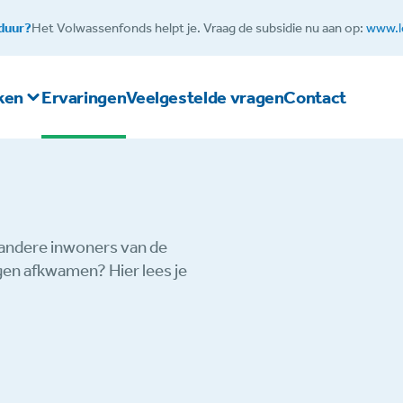
 duur?
Het Volwassenfonds helpt je. Vraag de subsidie nu aan op:
www.l
aken
Ervaringen
Veelgestelde vragen
Contact
e andere inwoners van de
en afkwamen? Hier lees je