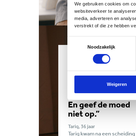
We gebruiken cookies om cont
websiteverkeer te analyseren
media, adverteren en analys
verstrekt of die ze hebben v
Toestemmingsselectie
Noodzakelijk
“Twijfel niet en
zoek hulp als je
rekeningen niet
kunt betalen. Hoe
Weigeren
eerder, hoe beter.
En geef de moed
niet op.”
Tariq, 36 jaar
Tariq kwam na een scheiding